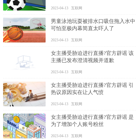
2023-04-13 互联网
男童泳池玩耍被排水口吸住拖入水中
可怕至极内幕简直太吓人了
2023-04-13 互联网
女主播受胁迫进行直播?官方辟谣 该
主播已发布澄清视频并道歉
2023-04-13 互联网
女主播受胁迫进行直播?官方辟谣 引
热议原因实在让人气愤
2023-04-13 互联网
女主播受胁迫进行直播?官方辟谣 是
为了增加个人账号粉丝
2023-04-13 互联网