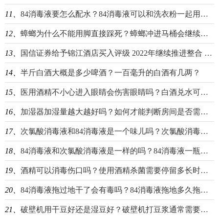
11、
84消毒液要怎么配水？84消毒液可以和洗衣粉一起用吗？
12、
蟑螂为什么不能用脚直接踩死？蟑螂冲进马桶会继续繁衍吗？
13、
国信证券给予锦江酒店买入评级 2022年继续推进整合 期待2023年全面复苏成长
14、
半斤白酒大概是多少啤酒？一百毫升的白酒有几两？
15、
医用酒精不小心进入眼睛会伤害眼睛吗？白酒兑水可以当酒精用吗？
16、
加湿器加湿量越大越好吗？如何才能判断房间是否需要加湿？
17、
次氯酸消毒液和84消毒液是一个味儿吗？次氯酸消毒液和酒精消毒液哪个好？
18、
84消毒液和次氯酸消毒液是一样的吗？84消毒液一瓶盖需要兑多少水？
19、
酒精可以消毒伤口吗？使用酒精杀菌需要停留多长时间？
20、
84消毒液拖过地干了会有毒吗？84消毒液拖地多久拖一次比较合适？
21、
破壁机用干豆好还是湿豆好？破壁机打豆浆通常需要多长时间？