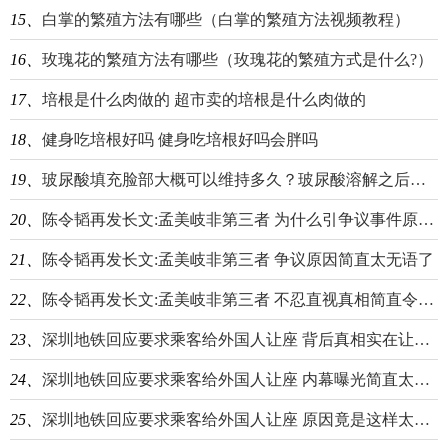
15、
白掌的繁殖方法有哪些（白掌的繁殖方法视频教程）
16、
玫瑰花的繁殖方法有哪些（玫瑰花的繁殖方式是什么?）
17、
培根是什么肉做的 超市卖的培根是什么肉做的
18、
健身吃培根好吗 健身吃培根好吗会胖吗
19、
玻尿酸填充脸部大概可以维持多久？玻尿酸溶解之后多长时间可以再打？
20、
陈令韬再发长文:孟美岐非第三者 为什么引争议事件原因始末详情揭秘
21、
陈令韬再发长文:孟美岐非第三者 争议原因简直太无语了
22、
陈令韬再发长文:孟美岐非第三者 不忍直视真相简直令人震惊
23、
深圳地铁回应要求乘客给外国人让座 背后真相实在让人惊愕
24、
深圳地铁回应要求乘客给外国人让座 内幕曝光简直太惊人
25、
深圳地铁回应要求乘客给外国人让座 原因竟是这样太意外了