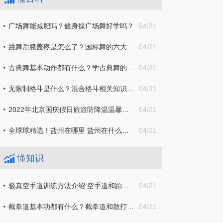
广场舞能减肥吗？健身操广场舞好学吗？
04/21
跳舞后膝盖疼是怎么了？国标舞的六大好处介绍
04/21
古典舞基本动作都有什么？学古典舞的好处详细介绍
04/21
无限制格斗是什么？混合格斗相关知识详细介绍
04/21
2022年北京国庆假日旅游防降温温馨提示
04/21
全球球精选！盐州在哪里 盐州在什么地方
04/21
懂知识
极真空手道训练方法介绍 空手道和跆拳道的区别有哪些？
04/21
截拳道基本功都有什么？截拳道和散打哪个比较厉害？
04/21