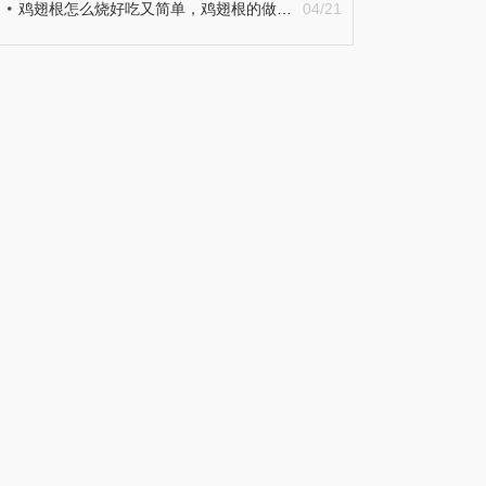
鸡翅根怎么烧好吃又简单，鸡翅根的做法|天天时讯
04/21