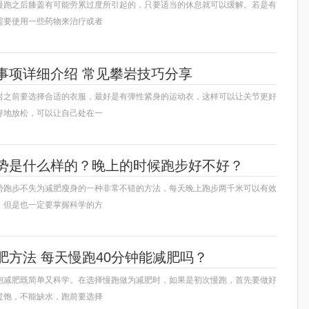
慢跑之后膝盖有可能劳累过度所引起的，只要适当的休息就可以缓解。若是有
需要使用一些药物来治疗或者
事项详细介绍 常见攀岩技巧分享
岩之前要选择合适的衣服，最好是有弹性紧身的运动衣，这样可以让关节更好
好地放松，可以让自己处在一
势是什么样的？晚上的时候跑步好不好？
势跑步不失为减肥瘦身的一种非常不错的方法，每天晚上跑步两千米可以有效
，但是也一定要掌握科学的方
肥方法 每天慢跑40分钟能减肥吗？
跑减肥既简单又科学。在选择慢跑做为减肥时，如果是初次慢跑，首先要做好
过饱，不能缺水，跑前要选择