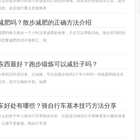
方适合徒步旅行的地方应该是自己熟悉的场地。喜欢旅行的朋友应注意，徒步
样的。徒步旅行重点是锻炼身
减肥吗？散步减肥的正确方法介绍
减肥吗每天散步一个小时没有减肥的效果，不过可以帮助消化。散步所消耗的
果想要减肥的话不能靠它。我
东西最好？跑步锻炼可以减肚子吗？
步前切忌吃得过多、过油腻，可以在跑步前的1个半小时吃一些低脂和碳水化
蕉等。也可以喝杯牛奶。如果
车好处有哪些？骑自行车基本技巧方法分享
什么好处中年人骑自行车有很多好处，比如适当骑自行车能够避免大脑快速衰
，让身手更敏捷。骑自行车需