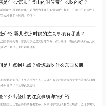
痛是什么情况？登山的时候带什么吃的好？
痛爬山后小腿肌肉酸痛主要是因为小腿肌肉劳损所引起的。在爬山的时候没有
易造成小腿肌肉酸痛。治疗小
处介绍 婴儿游泳时候的注意事项有哪些？
儿游泳的好处有，首先可以促进其新陈代谢，排出胎便，有效地加快新生儿黄
的吸收，其次还可以加强他的
间是几点到几点？锻炼后吃什么东西长肌
佳的锻炼时间是在下午四点到九点。人体在这个时候锻炼所接受的器官和肌肉
这个时候的运动欲望也就最强
些？外出登山的注意事项详细介绍
哪些去登山之前必要的装备要准备。拐杖可以就地取材自己制作，也可以出发