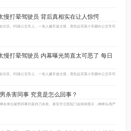
太慢打晕驾驶员 背后真相实在让人惊愕
江哈尔滨。65路公交车上，一老人嫌车速太慢，竟抡起买菜小车砸向公交车司
太慢打晕驾驶员 内幕曝光简直太可恶了 每日
江哈尔滨。65路公交车上，一老人嫌车速太慢，竟抡起买菜小车砸向公交车司
婚男杀害同事 究竟是怎么回事？
，峥峥在单位被男同事刘某持刀杀害。泰安市立医院门诊病例显示，峥峥头颅严