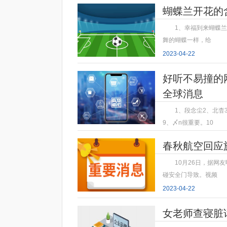
蝴蝶兰开花的
1、幸福到来蝴蝶
舞的蝴蝶一样，给
2023-04-22
好听不易撞的网
全球消息
1、段念尘2、北杳
9、〆n很重要。10
2023-04-22
春秋航空回应
10月26日，据
碰安全门导致。视频
2023-04-22
女老师查寝脏