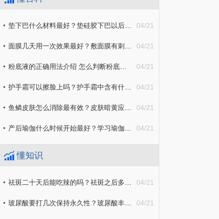
垫下巴什么材料最好？垫硅胶下巴以后容易歪吗？
04/21
面膜几天用一次效果最好？敷面膜有刺痛感正常吗？
04/21
粉底液的正确用法介绍 怎么判断粉底液有没有过期？
04/21
护手霜可以擦脸上吗？护手霜中含有什么成分不好？
04/21
鱼鳞皮肤怎么消除最有效？皮肤暗黄应该怎么办？
04/21
产后瑜伽什么时候开始最好？学习瑜伽的好处有哪些？
04/21
懂知识
祛斑二十天后能吃辣的吗？祛斑之后多久能化妆？
04/21
玻尿酸要打几次保持永久性？玻尿酸丰苹果肌吸收后脸会塌陷吗？
04/21