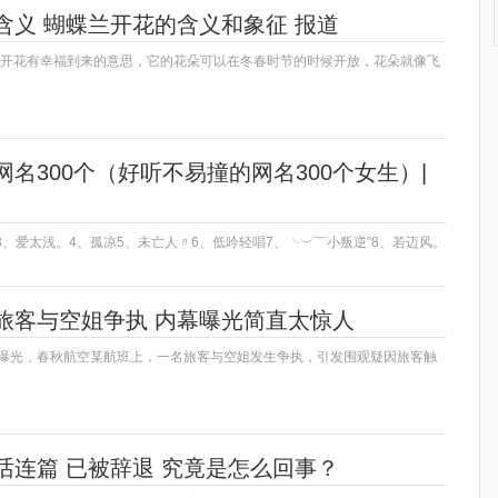
含义 蝴蝶兰开花的含义和象征 报道
兰开花有幸福到来的意思，它的花朵可以在冬春时节的时候开放，花朵就像飞
名300个（好听不易撞的网名300个女生）|
3、爱太浅。4、孤凉5、未亡人〃6、低吟轻唱7、╰︶￣小叛逆”8、若迈风。
旅客与空姐争执 内幕曝光简直太惊人
网友曝光，春秋航空某航班上，一名旅客与空姐发生争执，引发围观疑因旅客触
话连篇 已被辞退 究竟是怎么回事？