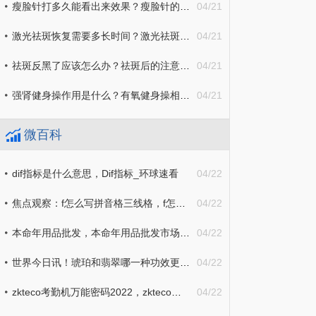
瘦脸针打多久能看出来效果？瘦脸针的副作用有哪些？
04/21
激光祛斑恢复需要多长时间？激光祛斑完不能吃什么东西？
04/21
祛斑反黑了应该怎么办？祛斑后的注意事项介绍
04/21
强肾健身操作用是什么？有氧健身操相关知识介绍
04/21
微百科
dif指标是什么意思，Dif指标_环球速看
04/22
焦点观察：f怎么写拼音格三线格，f怎么写四线三格
04/22
本命年用品批发，本命年用品批发市场 环球热消息
04/22
世界今日讯！琥珀和翡翠哪一种功效更好，琥珀和玛瑙的区别
04/22
zkteco考勤机万能密码2022，zkteco考勤机管理员密码忘记了
04/22