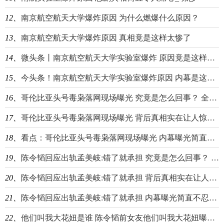
12、
南京航空航天大学爆炸原因 为什么燃爆什么原因？
13、
南京航空航天大学爆炸原因 真相竟是这样太惨了
14、
微头条丨南京航空航天大学实验室爆炸 原因竟是这样令人震惊
15、
今头条！南京航空航天大学实验室爆炸原因 内幕是这样太悲剧
16、
哥伦比亚头号毒枭落网现场曝光 究竟是怎么回事？ 全球看热讯
17、
哥伦比亚头号毒枭落网现场曝光 背后真相实在让人惊愕_当前聚焦
18、
看点：哥伦比亚头号毒枭落网现场曝光 内幕曝光简直太惊人
19、
陈令韬回应出轨孟美岐:错了就承担 究竟是怎么回事？ 环球看热讯
20、
陈令韬回应出轨孟美岐:错了就承担 背后真相实在让人惊愕_聚焦
21、
陈令韬回应出轨孟美岐:错了就承担 内幕曝光简直不忍直视-报资讯
22、
他们叫我大花妞是谁 陈令韬前女友他们叫我大花妞曝陈令韬出轨孟美岐|每日看点