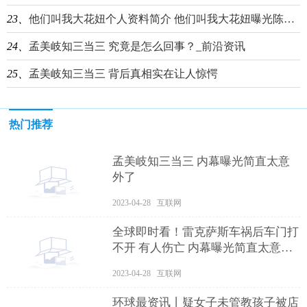
23、
他们叫我大花妞个人资料简介 他们叫我大花妞曝光陈令韬出轨孟美岐事件始末 天天日报
24、
孟美岐知三当三 究竟是怎么回事？_前沿资讯
25、
孟美岐知三当三 背后真相实在让人惊愕
热门推荐
孟美岐知三当三 内幕曝光简直太意
外了
2023-04-28 互联网
全球即时看！雷克萨斯车祸后车门打
不开 有人伤亡 内幕曝光简直太意外
了
2023-04-28 互联网
环球最资讯丨疑女子未管教孩子被店