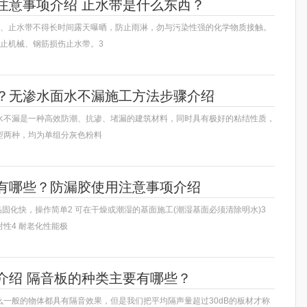
注意事项介绍 止水带是什么东西？
1、止水带不得长时间露天曝晒，防止雨淋，勿与污染性强的化学物质接触。
防止机械、钢筋损伤止水带。3
？无渗水面水不漏施工方法步骤介绍
水不漏是一种高效防潮、抗渗、堵漏的建筑材料，同时具有极好的粘结性质，
型两种，均为单组分灰色粉料
有哪些？防漏胶使用注意事项介绍
品固化快，操作简单2 可在干燥或潮湿的基面施工(潮湿基面必须清除明水)3
性4 耐老化性能极
介绍 隔音板的种类主要有哪些？
么一般的物体都具有隔音效果，但是我们把平均隔声量超过30dB的板材才称