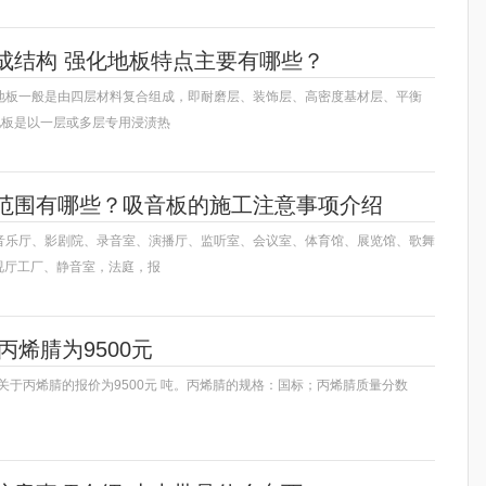
成结构 强化地板特点主要有哪些？
地板一般是由四层材料复合组成，即耐磨层、装饰层、高密度基材层、平衡
地板是以一层或多层专用浸渍热
范围有哪些？吸音板的施工注意事项介绍
音乐厅、影剧院、录音室、演播厅、监听室、会议室、体育馆、展览馆、歌舞
视厅工厂、静音室，法庭，报
丙烯腈为9500元
于丙烯腈的报价为9500元 吨。丙烯腈的规格：国标；丙烯腈质量分数