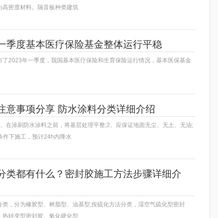
为高密度材料。隔音板种类建筑
一季度基本医疗保险基金整体运行平稳
布了2023年一季度，我国基本医疗保险和生育保险运行情况，基本医保基金
注意事项分享 防水涂料分类详细介绍
、在涂刷防水涂料之前，将基层处理平整;2、应保证地面无尘、无土、无油;
条件下施工，预计24h内降水
分类都有什么？密封胶施工方法步骤详细介
分类，分为橡胶型、树脂型、油基型;按硫化方法分类，湿空气硫化型密封
、热转变型密封胶、氧化硬化型