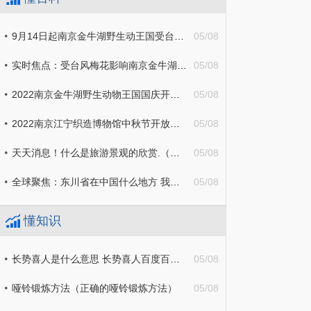
9月14日起南京金牛湖野生动王国受台风影响临时闭园2天-全球讯息
05/08
实时焦点：受台风梅花影响南京金牛湖景区2022年9月14日起临时闭园
05/08
2022南京金牛湖野生动物王国国庆开不开|当前报道
05/08
2022南京江宁织造博物馆中秋节开放公告 当前热点
05/08
天天消息！什么是旅游景观的欣赏.（什么是旅游景观的欣赏性）
05/08
全球聚焦：东川省在中国什么地方 我国有没有东川省
05/08
懂知识
长势喜人是什么意思 长势喜人百度百科 焦点播报
05/08
哑铃锻炼方法（正确的哑铃锻炼方法）
05/08