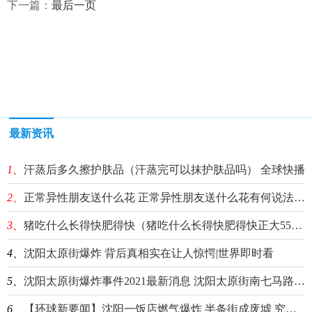
下一篇：
最后一页
最新资讯
1、
汗蒸后多久擦护肤品（汗蒸完可以抹护肤品吗） 全球快播
2、
正常异性朋友送什么花 正常异性朋友送什么花有何说法 全球即时
3、
猪吃什么长得快肥得快（猪吃什么长得快肥得快正大551） 今日热门
4、
沈阳太原街爆炸 背后真相实在让人惊愕|世界即时看
5、
沈阳太原街爆炸事件2021最新消息 沈阳太原街南七马路发生燃气爆炸事故事件-环球聚焦
6、
【环球新要闻】沈阳一饭店燃气爆炸 半条街成废墟 究竟是怎么回事？