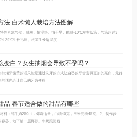
方法 白术懒人栽培方法图解
特性喜凉气候，耐寒，怕湿热、怕干旱。能耐-10℃左右低温，气温超过3
24-29℃生长迅速。根茎生长适温度
么变白？女生抽烟会导致不孕吗？
白抽烟牙齿黄的话只能是通过洗牙的方式让自己的牙齿变得更加的亮白，最好
烟的话也会让自己的牙齿变得
甜品 春节适合做的甜品有哪些
材料：纯牛奶250ml，椰蓉适量，白糖40克，玉米淀粉45克。2、制作步
的容器，地下铺一层椰蓉。牛奶跟淀粉