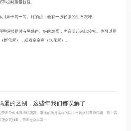
蛋手掂时重量较轻。
再用鼻子闻一闻。好的蛋，会有一股轻微的生石灰味。
用手握摇晃时有晃荡声。好的鸡蛋，声音听起来比较实。也可以用
（孵化蛋），或者空空声（水花蛋）。
鸡蛋的区别，这些年我们都误解了
的营养价值比普通鸡蛋高。事实的确是这样的吗？土鸡蛋和普通鸡蛋，哪个营
鸡蛋会更好吃，营养也会丰富一