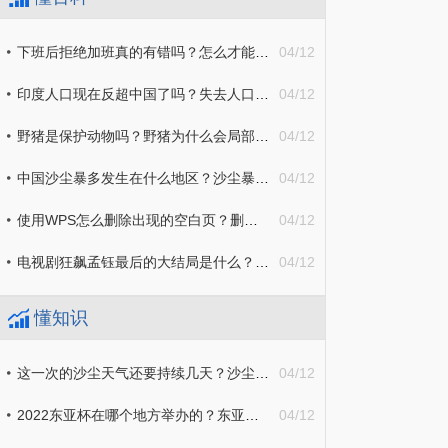
下班后拒绝加班真的有错吗？怎么才能拒绝下班后的工作量？
04/12
印度人口现在反超中国了吗？失去人口第一大国的地位中国还有没有优势？
04/12
野猪是保护动物吗？野猪为什么会局部的泛滥？
04/12
中国沙尘暴多发生在什么地区？沙尘暴一般出现在哪个季节？
04/12
使用WPS怎么删除出现的空白页？删除word文档空白页详细方法介绍
04/12
电视剧狂飙孟钰最后的大结局是什么？狂飙安欣父母的死是什么原因？
04/12
懂知识
这一次的沙尘天气还要持续几天？沙尘天气外出时防护注意事项介绍
04/12
2022东亚杯在哪个地方举办的？东亚杯参赛球队一般会有哪些？
04/12