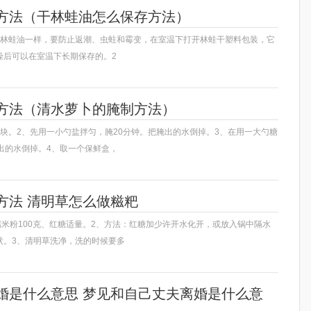
方法（干林蛙油怎么保存方法）
与林蛙油一样，要防止返潮、虫蛀和霉变，在室温下打开林蛙干塑料包装，它
燥后可以在室温下长期保存的。2
方法（清水萝卜的腌制方法）
块。2、先用一小勺盐拌匀，腌20分钟。把腌出的水倒掉。3、在用一大勺糖
出的水倒掉。4、取一个保鲜盒，
方法 清明草怎么做糍粑
糯米粉100克、红糖适量。2、方法：红糖加少许开水化开，或放入锅中隔水
状。3、清明草洗净，洗的时候要多
婚是什么意思 梦见和自己丈夫离婚是什么意