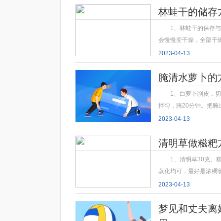
林蛙干的储存
1、林蛙干的保存
会慢慢变干燥，全部干
2023-04-13
腌清水萝卜的
1、白萝卜削皮，切
拌匀，腌20分钟。把腌
2023-04-13
清明草做糍粑
1、清明草30克、
蒸化均可，最好是浓稠
2023-04-13
梦见和丈夫离