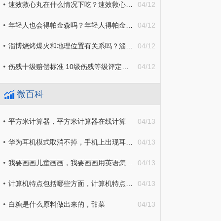
速效救心丸在什么情况下吃？速效救心丸服用方法介绍
04/12
年轻人也会得帕金森吗？年轻人得帕金森病的原因主要有哪些？
04/12
淄博烧烤爆火和地理位置有关系吗？淄博烧烤出圈的原因主要有哪些
04/12
伤残十级赔偿标准 10级伤残等级评定标准及赔偿标准
04/12
微百科
平方米计算器，平方米计算器在线计算
04/13
华为耳机模式取消不掉，手机上出现耳机符号怎么取消
04/13
我要画画儿童画画，我要画画用英语怎么说
04/13
计算机特点包括哪些方面，计算机特点的说法不正确的是
04/13
白糖是什么原料做出来的，甜菜
04/13