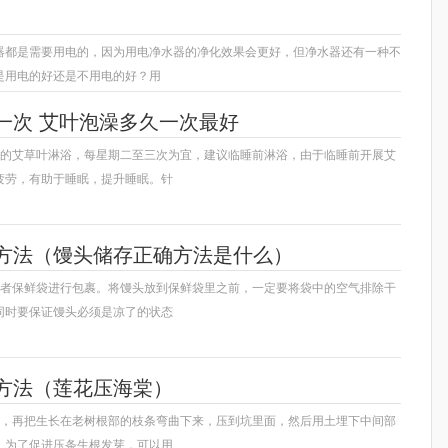
）
器都是需要用电的，因为用电净水器的净化效果会更好，但净水器还有一种不
是用电的好还是不用电的好？用
一次 艾叶泡澡多久一次最好
性的艾草叶淋浴，每星期二至三次为宜，建议临睡前淋浴，由于临睡前开展艾
疲劳，有助于睡眠，提升睡眠。针
方法（馒头储存正确方法是什么）
或者保鲜袋进行包裹。将馒头放到保鲜袋里之前，一定要将袋中的空气排除干
同时要保证馒头必须是凉了的状态
方法（莲花压海棠）
坑，再把生长在老树根部的枝条弯曲下来，压到坑里面，然后用土埋下中间部
。为了促进压条生根发芽，可以用