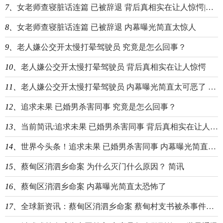
7、
女老师查寝脏话连篇 已被辞退 背后真相实在让人惊愕|每日消息
8、
女老师查寝脏话连篇 已被辞退 内幕曝光简直太惊人
9、
老人嫌公交开太慢打晕驾驶员 究竟是怎么回事？
10、
老人嫌公交开太慢打晕驾驶员 背后真相实在让人惊愕
11、
老人嫌公交开太慢打晕驾驶员 内幕曝光简直太可恶了 每日资讯
12、
追求未果 已婚男杀害同事 究竟是怎么回事？
13、
当前简讯:追求未果 已婚男杀害同事 背后真相实在让人惊愕
14、
世界今头条！追求未果 已婚男杀害同事 内幕曝光简直太惊人
15、
蔡甸区消泗乡命案 为什么灭门什么原因？ 简讯
16、
蔡甸区消泗乡命案 内幕曝光简直太恐怖了
17、
全球新资讯：蔡甸区消泗乡命案 蔡甸村支书被杀事件始末2021最新消息进展