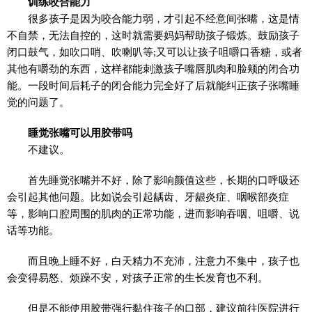
训练咬合能力
很多孩子是因为咬合能力弱，才引起不经意间张嘴，这是情
不自禁，无法自控的，这时就需要妈妈帮助孩子锻炼。鼓励孩子
闭口鼓气，如吹口哨、吹喇叭等;又可以让孩子咀嚼口香糖，或者
其他有嚼劲的东西，这样都能刺激孩子嘴唇肌肉和脸颊的闭合功
能。一段时间后耗子的闭合能力完全好了后就能纠正孩子张嘴睡
觉的问题了。
睡觉张嘴可以用胶带吗
不建议。
首先睡觉张嘴并不好，除了影响颜值这些，长期的口呼吸还
会引起其他问题。比如说会引起龋齿、牙龈炎症、咽喉部炎症
等，影响口腔周围的肌肉的正常功能，进而影响吞咽、咀嚼、说
话等功能。
而且晚上睡不好，白天精力不充沛，注意力不集中，孩子也
会变得易怒、烦躁不安，对孩子正常的生长发育也不利。
但是不能使用胶带强行黏住孩子的口部，建议前往医院进行