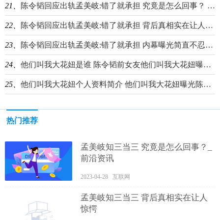
21、
陈令韬回应出轨孟美岐:错了就承担 究竟是怎么回事？ 环球看热讯
22、
陈令韬回应出轨孟美岐:错了就承担 背后真相实在让人惊愕_聚焦
23、
陈令韬回应出轨孟美岐:错了就承担 内幕曝光简直不忍直视-报资讯
24、
他们叫我大花妞是谁 陈令韬前女友他们叫我大花妞曝陈令韬出轨孟美岐|每日看点
25、
他们叫我大花妞个人资料简介 他们叫我大花妞曝光陈令韬出轨孟美岐事件始末 天天日报
热门推荐
孟美岐知三当三 究竟是怎么回事？_
前沿资讯
2023-04-28 互联网
孟美岐知三当三 背后真相实在让人
惊愕